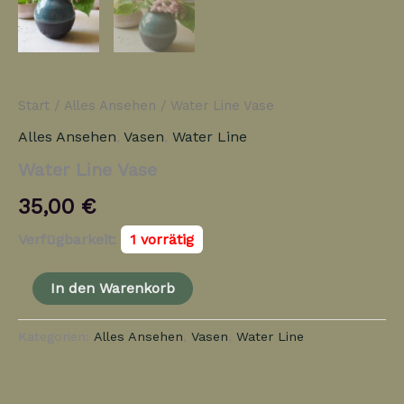
Start
/
Alles Ansehen
/ Water Line Vase
Alles Ansehen
,
Vasen
,
Water Line
Water Line Vase
35,00
€
Verfügbarkeit:
1 vorrätig
In den Warenkorb
Kategorien:
Alles Ansehen
,
Vasen
,
Water Line