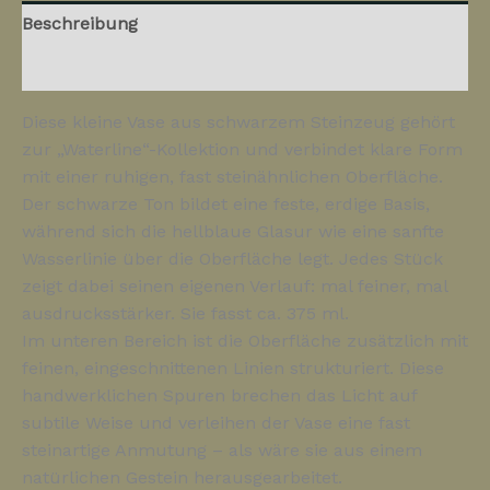
Beschreibung
Rezensionen (0)
Diese kleine Vase aus schwarzem Steinzeug gehört
zur „Waterline“-Kollektion und verbindet klare Form
mit einer ruhigen, fast steinähnlichen Oberfläche.
Der schwarze Ton bildet eine feste, erdige Basis,
während sich die hellblaue Glasur wie eine sanfte
Wasserlinie über die Oberfläche legt. Jedes Stück
zeigt dabei seinen eigenen Verlauf: mal feiner, mal
ausdrucksstärker. Sie fasst ca. 375 ml.
Im unteren Bereich ist die Oberfläche zusätzlich mit
feinen, eingeschnittenen Linien strukturiert. Diese
handwerklichen Spuren brechen das Licht auf
subtile Weise und verleihen der Vase eine fast
steinartige Anmutung – als wäre sie aus einem
natürlichen Gestein herausgearbeitet.