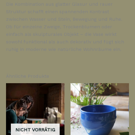
Die Kombination aus glatter Glasur und rauer
Struktur schafft einen spannenden Kontrast
zwischen Wasser und Stein, Bewegung und Ruhe.
Ob für einzelne Zweige, Trockenblumen oder
einfach als skulpturales Objekt – die Vase wirkt
sowohl funktional als auch dekorativ und fügt sich
ruhig in moderne wie natürliche Wohnräume ein.
Ähnliche Produkte
NICHT VORRÄTIG